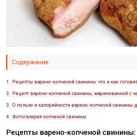
Содержание
1
Рецепты варено-копченой свинины: что и как готови
2
Рецепт варено-копченой свинины, маринованной с ч
3
О пользе и калорийности варено-копченой свинины 
4
Фотогалерея копченой свинины
Рецепты варено-копченой свинины: 