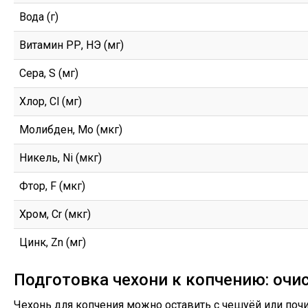
Вода (г)
Витамин РР, НЭ (мг)
Сера, S (мг)
Хлор, Cl (мг)
Молибден, Mo (мкг)
Никель, Ni (мкг)
Фтор, F (мкг)
Хром, Cr (мкг)
Цинк, Zn (мг)
Подготовка чехони к копчению: очи
Чехонь для копчения можно оставить с чешуёй или почи