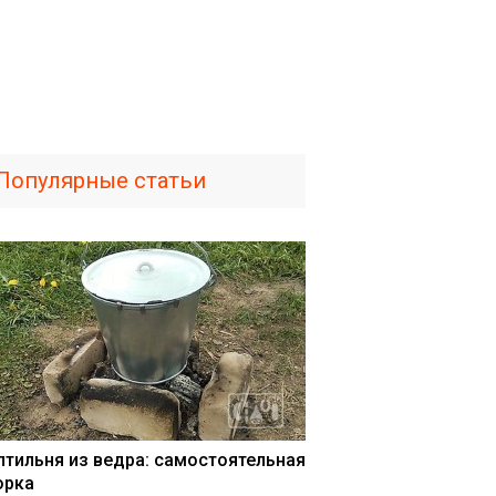
Популярные статьи
птильня из ведра: самостоятельная
орка