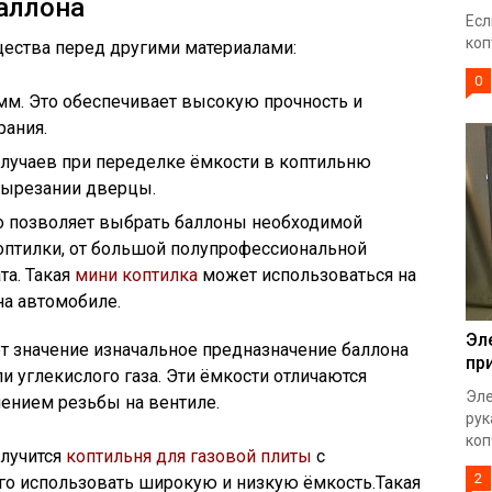
баллона
Есл
коп
щества перед другими материалами:
0
мм. Это обеспечивает высокую прочность и
рания.
случаев при переделке ёмкости в коптильню
вырезании дверцы.
о позволяет выбрать баллоны необходимой
оптилки, от большой полупрофессиональной
та. Такая
мини коптилка
может использоваться на
на автомобиле.
Эл
т значение изначальное предназначение баллона
пр
ли углекислого газа. Эти ёмкости отличаются
Эле
ением резьбы на вентиле.
рук
коп
олучится
коптильня для газовой плиты
с
2
го использовать широкую и низкую ёмкость.Такая