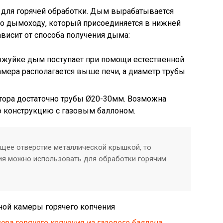
м для горячей обработки. Дым вырабатывается
по дымоходу, который присоединяется в нижней
ависит от способа получения дыма:
ржуйке дым поступает при помощи естественной
камера располагается выше печи, а диаметр трубы
ора достаточно трубы Ø20-30мм. Возможна
ю конструкцию с газовым баллоном.
щее отверстие металлической крышкой, то
ия можно использовать для обработки горячим
ера горячего копчения из газового баллона