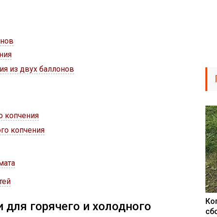
онов
ния
ия из двух баллонов
о копчения
го копчения
мата
тей
Ко
 для горячего и холодного
сб