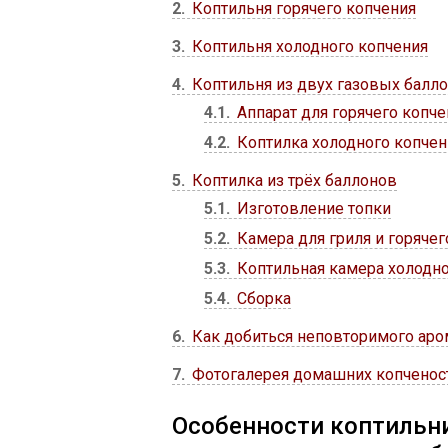
2
Коптильня горячего копчения
3
Коптильня холодного копчения
4
Коптильня из двух газовых балл
4.1
Аппарат для горячего копче
4.2
Коптилка холодного копчен
5
Коптилка из трёх баллонов
5.1
Изготовление топки
5.2
Камера для гриля и горячег
5.3
Коптильная камера холодно
5.4
Сборка
6
Как добиться неповторимого аро
7
Фотогалерея домашних копченос
Особенности коптильни