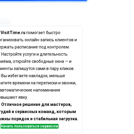
клама
✨
VisitTime.ru
помогает быстро
рганизовать онлайн-запись клиентов и
ержать расписание под контролем.
 Настройте услуги и длительность
риёма, откройте свободные окна — и
лиенты запишутся сами в пару кликов.
 Вы избегаете накладок, меньше
ратите времени на переписки и звонки,
 автоматические напоминания
овышают явку.

Отличное решение для мастеров,
тудий и сервисных команд, которым
ажны порядок и стабильная загрузка.
✅
Начать пользоваться сервисом