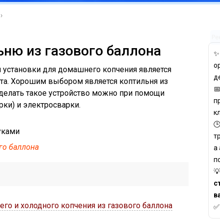
›
Ре
ьню из газового баллона
о
 установки для домашнего копчения является
д
ата. Хорошим выбором является коптильня из

сделать такое устройство можно при помощи
п
ки) и электросварки.
к

т
го баллона
а
п

с
в
его и холодного копчения из газового баллона